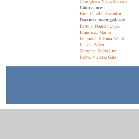
Consiglieri, Nadia Mariana
Codirectores:
Fara, Catalina Verónica
Docentes investigadores:
Bertoia, Daniela Luján
Brandariz, Marisa
Folgueral, Silvana Nélida
Leuzzi, Belén
Martínez, María Luz
Pedro, Victoria Gala