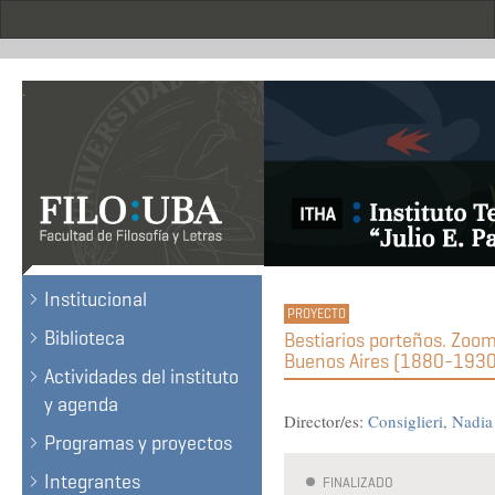
Skip
to
main
content
.
Institucional
Biblioteca
Bestiarios porteños. Zoom
Buenos Aires (1880-1930
Actividades del instituto
y agenda
Director/es:
Consiglieri, Nadi
Programas y proyectos
Integrantes
FINALIZADO