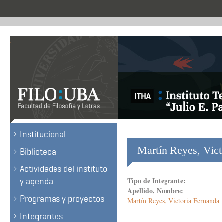
Skip
to
main
content
.
Institucional
Martín Reyes, Vict
Biblioteca
Actividades del instituto
Tipo de Integrante:
y agenda
Apellido, Nombre:
Programas y proyectos
Martín Reyes, Victoria Fernanda
Integrantes