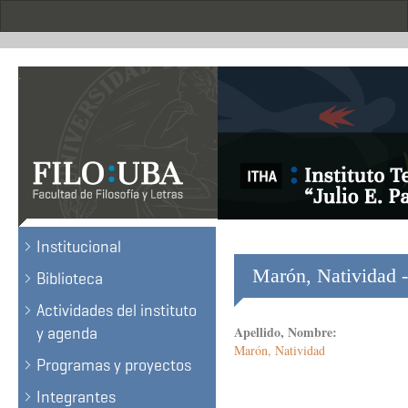
Skip
to
main
content
.
Institucional
Marón, Natividad -
Biblioteca
Actividades del instituto
Apellido, Nombre:
y agenda
Marón, Natividad
Programas y proyectos
Integrantes