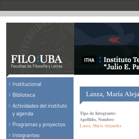
Skip
to
main
content
.
Institucional
Lanza, María Aleja
Biblioteca
Actividades del instituto
Tipo de Integrante:
y agenda
Apellido, Nombre:
Programas y proyectos
Lanza, María Alejandra
Integrantes