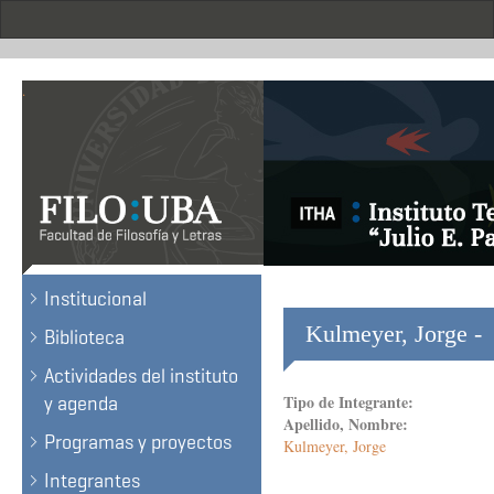
Skip
to
main
content
.
Institucional
Kulmeyer, Jorge -
Biblioteca
Actividades del instituto
Tipo de Integrante:
y agenda
Apellido, Nombre:
Programas y proyectos
Kulmeyer, Jorge
Integrantes