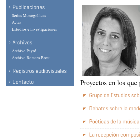
Publicaciones
Series Monográficas
Actas
Estudios e Investigaciones
Archivos
Archivo Payró
Archivo Romero Brest
Registros audiovisuales
Proyectos en los que 
Contacto
Grupo de Estudios so
Debates sobre la mod
Poéticas de la músic
La recepción composi