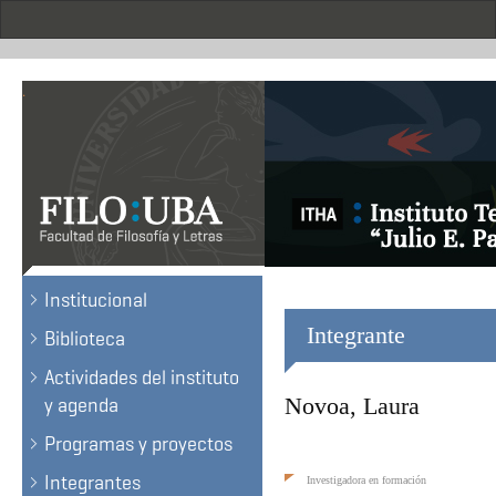
Skip
to
main
content
.
Institucional
Integrante
Biblioteca
Actividades del instituto
Novoa, Laura
y agenda
Programas y proyectos
Integrantes
Investigadora en formación