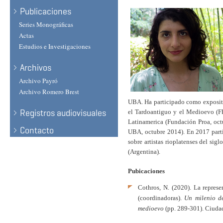
Publicaciones
Series Monográficas
Actas
Estudios e Investigaciones
Archivos
Archivo Payró
Archivo Romero Brest
UBA. Ha participado como expositor
Registros audiovisuales
el Tardoantiguo y el Medioevo (F
Latinamerica (Fundación Proa, oct
Contacto
UBA, octubre 2014). En 2017 parti
sobre artistas rioplatenses del sig
(Argentina).
Pubicaciones
Cothros, N. (2020). La represe
(coordinadoras). 
Un milenio de
medioevo 
(pp. 289-301). Ciuda