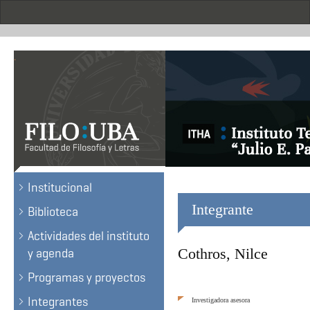
Skip
to
main
content
.
Institucional
Integrante
Biblioteca
Actividades del instituto
Cothros, Nilce
y agenda
Programas y proyectos
Integrantes
Investigadora asesora