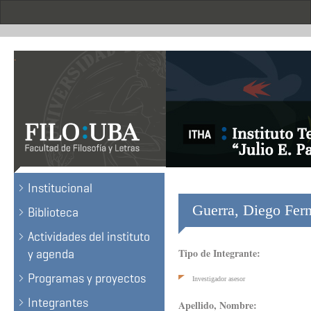
Skip
to
main
content
.
Institucional
Guerra, Diego Fer
Biblioteca
Actividades del instituto
Tipo de Integrante:
y agenda
Programas y proyectos
Investigador asesor
Integrantes
Apellido, Nombre: