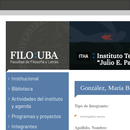
Skip
to
main
content
.
Institucional
González, María B
Biblioteca
Actividades del instituto
Tipo de Integrante:
y agenda
Programas y proyectos
Investigadora asesora
Integrantes
Apellido, Nombre: