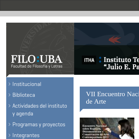
Skip
to
main
content
.
Institucional
VII Encuentro Nac
Biblioteca
de Arte
Actividades del instituto
y agenda
Programas y proyectos
Integrantes