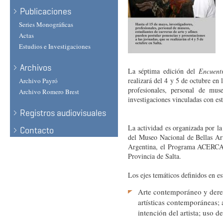
Publicaciones
Series Monográficas
Actas
Estudios e Investigaciones
Archivos
La séptima edición del
Encuent
realizará del 4 y 5 de octubre en
Archivo Payró
profesionales, personal de mus
Archivo Romero Brest
investigaciones vinculadas con est
Registros audiovisuales
La actividad es organizada por la
Contacto
del Museo Nacional de Bellas A
Argentina, el Programa ACERCA-A
Provincia de Salta.
Los ejes temáticos definidos en es
Arte contemporáneo y derec
artísticas contemporáneas; a
intención del artista; uso d