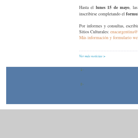
lunes 15 de mayo
Hasta el
, la
formu
inscribirse completando el
Por informes y consultas, escribi
Sitios Culturales:
enacargentina@
Más información y formulario we
Ver más noticias