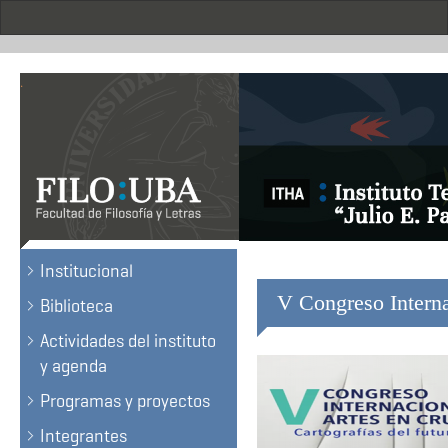
Skip
to
main
content
.
Institucional
V Congreso Interna
Biblioteca
Actividades del instituto
y agenda
Programas y proyectos
Integrantes