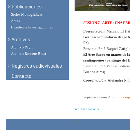
Publicaciones
Series Monográficas
Actas
SESIÓN 7 | ARTE: UNA E
Estudios e Investigaciones
Presentación:
Marcelo El Ha
Gestión comunitaria del patr
Archivos
Fe)
Archivo Payró
Presenta: Prof. Raquel Garigl
Archivo Romero Brest
El Arte Sacro en manos de 
santiagueños (Santiago del E
Registros audiovisuales
Presenta: Prof. Vanesa Pedrei
Buenos Aires)
Contacto
Coordinación:
Alejandra Niñ
Arte: una emp
Séptima sesión
Ver más noticias