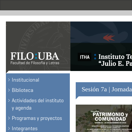
Skip
to
main
content
.
Institucional
Sesión 7a | Jornad
Biblioteca
Actividades del instituto
y agenda
Programas y proyectos
Integrantes