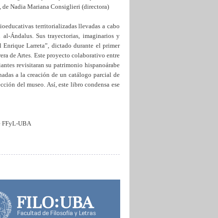
, de Nadia Mariana Consiglieri (directora)
cioeducativas territorializadas llevadas a cabo
 al-Ándalus. Sus trayectorias, imaginarios y
 Enrique Larreta”, dictado durante el primer
era de Artes. Este proyecto colaborativo entre
iantes revisitaran su patrimonio hispanoárabe
inadas a la creación de un catálogo parcial de
ección del museo. Así, este libro condensa ese
e FFyL-UBA