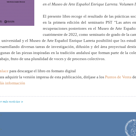
en el Museo de Arte Español Enrique Larreta. Volumen I
El presente libro recoge el resultado de las prácticas so
en la primera edición del seminario PST “Las artes en
recuperaciones posteriores en el Museo de Arte Español
cuatrimestre de 2022, como seminario de grado de la carr
a universidad y el Museo de Arte Español Enrique Larreta posibilitó que lxs estud
esarrollando diversas tareas de investigación, difusión y del área proyectual dest
lgunas de las piezas inspiradas en la tradición andalusí que forman parte de la col
rabajo, fruto de una pluralidad de voces y de procesos colectivos.
nlace
para descargar el libro en formato digital
ara adquirir la versión impresa de esta publicación, diríjase a los
Puntos de Venta
d
ás información
er más noticias