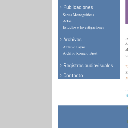
Publicaciones
Series Monográficas
Actas
Estudios e Investigaciones
l
Archivos
d
Archivo Payró
a
Archivo Romero Brest
t
Registros audiovisuales
E
P
Contacto
M
V