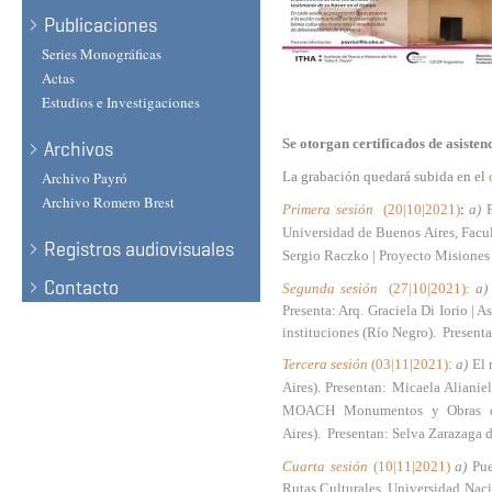
Publicaciones
Series Monográficas
Actas
Estudios e Investigaciones
Se otorgan certificados de asisten
Archivos
Archivo Payró
La grabación quedará subida en el
Archivo Romero Brest
Primera sesión
(20|10|2021)
:
a)
Universidad de Buenos Aires, Facul
Registros audiovisuales
Sergio Raczko | Proyecto Misiones 
Contacto
Segunda sesión
(27|10|2021)
:
a
Presenta: Arq. Graciela Di Iorio |
instituciones (Río Negro).
Presenta
Tercera sesión
(03|11|2021)
:
a)
El 
Aires). Presentan: Micaela Alianie
MOACH Monumentos y Obras de
Aires).
Presentan: Selva Zarazaga 
Cuarta sesión
(10|11|2021)
a)
Pue
Rutas Culturales, Universidad Naci