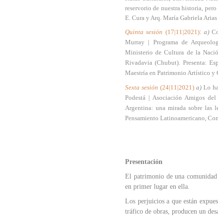
reservorio de nuestra historia, per
E. Cura y Arq. María Gabriela Aria
Quinta sesión
(17|11|2021)
:
a)
Co
Murray | Programa de Arqueolog
Ministerio de Cultura de la Naci
Rivadavia (Chubut). Presenta: Es
Maestría en Patrimonio Artístico y
Sexta sesión
(24|11|2021)
a)
Lo ha
Podestá | Asociación Amigos del 
Argentina: una mirada sobre las l
Pensamiento Latinoamericano, Con
Presentación
El patrimonio de una comunidad e
en primer lugar en ella.
Los perjuicios a que están expues
tráfico de obras, producen un desar