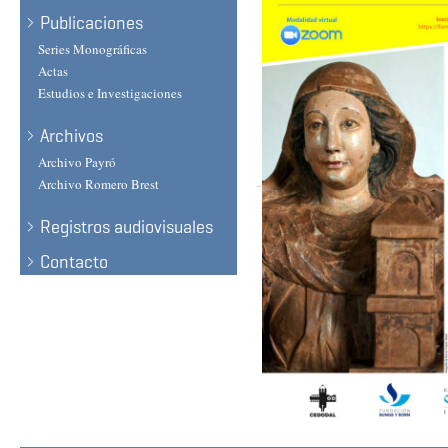
Publicaciones
Series Monográficas
Actas
Estudios e Investigaciones
Archivos
Archivo Payró
Archivo Romero Brest
Registros audiovisuales
Contacto