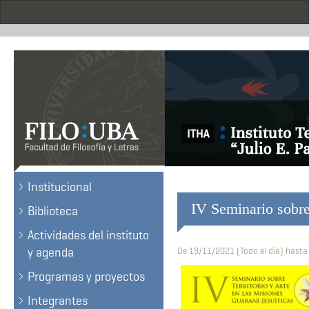
Skip
to
main
content
.
Institucional
IV Seminario sobre 
Biblioteca
Actividades del instituto
y agenda
De
19/11/2021 (Todo el día)
hast
Programas y proyectos
Integrantes