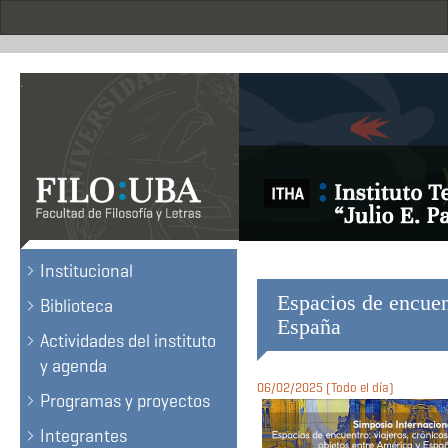
Skip
to
main
content
.
Institucional
Espacios de encuent
Biblioteca
España
Actividades del instituto
y agenda
06/02/2025 (Todo el día)
Programas y proyectos
Integrantes