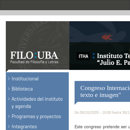
Skip
to
main
content
.
Institucional
Congreso Internacio
Biblioteca
texto e imagen"
Actividades del instituto
y agenda
De
28/10/2020 - 10:00
hasta
30/1
Programas y proyectos
Integrantes
Este congreso pretende ser u