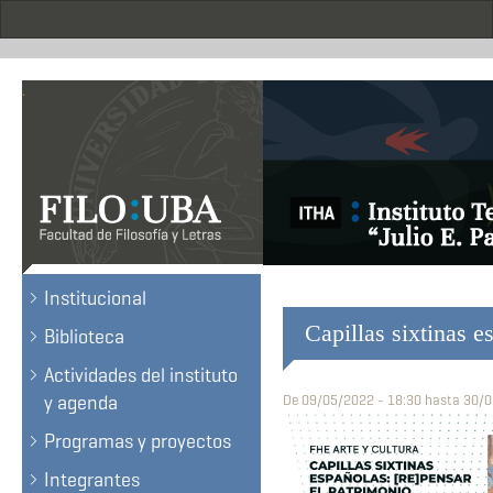
Skip
to
main
content
.
Institucional
Capillas sixtinas e
Biblioteca
Actividades del instituto
y agenda
De
09/05/2022 - 18:30
hasta
30/0
Programas y proyectos
Integrantes