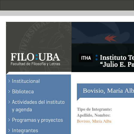
Skip
to
main
content
.
Institucional
Bovisio, María Alb
Biblioteca
Actividades del instituto
Tipo de Integrante:
y agenda
Apellido, Nombre:
Programas y proyectos
Bovisio, María Alba
Integrantes